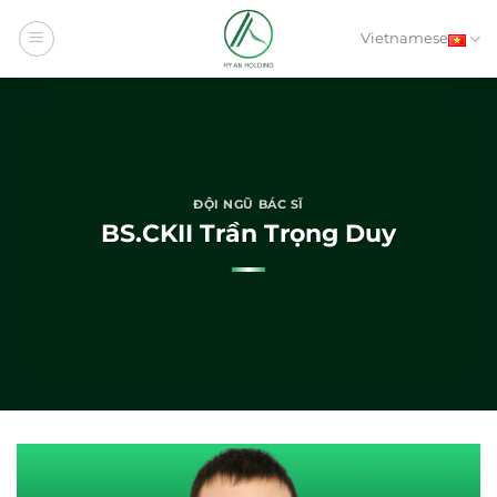
Bỏ
qua
Vietnamese
nội
dung
ĐỘI NGŨ BÁC SĨ
BS.CKII Trần Trọng Duy