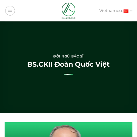
Bỏ
qua
Vietnamese
nội
dung
ĐỘI NGŨ BÁC SĨ
BS.CKII Đoàn Quốc Việt