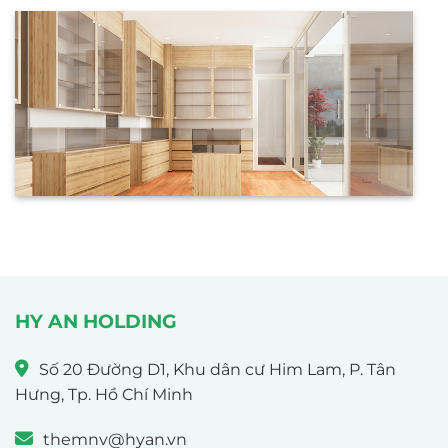
HY AN HOLDING
Số 20 Đường D1, Khu dân cư Him Lam, P. Tân
Hưng, Tp. Hồ Chí Minh
themnv@hyan.vn