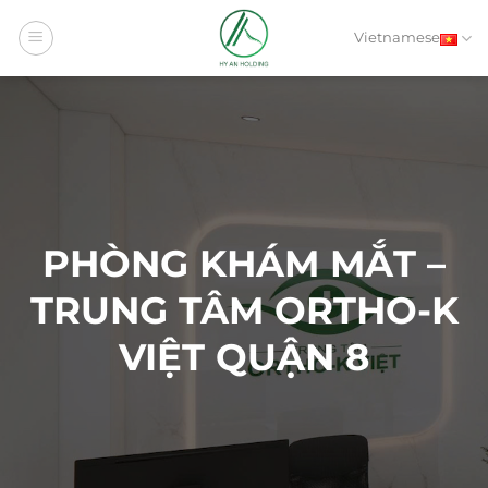
Bỏ
qua
Vietnamese
nội
dung
PHÒNG KHÁM MẮT –
TRUNG TÂM ORTHO-K
VIỆT QUẬN 8